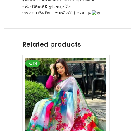
সফট, লাইটওয়েট & সুপার কম্ফোর্টেবল
সাথে সেম ব্লাউজ পিস — পারফেক্ট রেডি-টু-ওয়্যার লুক
Related products
-14%