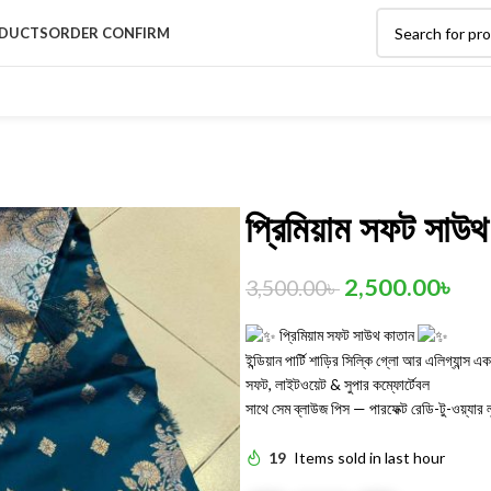
DUCTS
ORDER CONFIRM
প্রিমিয়াম সফট সাউথ
2,500.00
৳
3,500.00
৳
প্রিমিয়াম সফট সাউথ কাতান
ইন্ডিয়ান পার্টি শাড়ির সিল্কি গ্লো আর এলিগ্যান্স এ
সফট, লাইটওয়েট & সুপার কম্ফোর্টেবল
সাথে সেম ব্লাউজ পিস — পারফেক্ট রেডি-টু-ওয়্যার 
19
Items sold in last hour