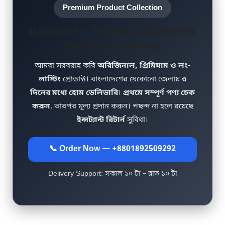
Premium Product Collection
Luxomart – Trusted & Authentic
Premium Products
আমরা সরবরাহ করি
অরিজিনাল, প্রিমিয়াম ও লং-
লাস্টিং
প্রোডাক্ট। বাংলাদেশের যেকোনো জেলায়
৩
দিনের মধ্যে হোম ডেলিভারি
।
প্রথমে সম্পূর্ণ পণ্য চেক
করুন
, তারপর মূল্য প্রদান করুন। পছন্দ না হলে রয়েছে
ইন্সট্যান্ট রিটার্ন
সুবিধা।
📞 Order Now — +8801892509292
Delivery Support: সকাল ১০ টা – রাত ১০ টা