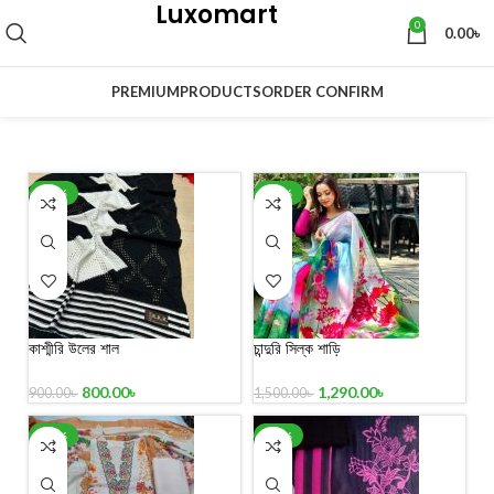
Luxomart
0
0.00
৳
PREMIUM
PRODUCTS
ORDER CONFIRM
-11%
-14%
কাশ্মীরি উলের শাল
চান্দুরি সিল্ক শাড়ি
800.00
৳
1,290.00
৳
900.00
৳
1,500.00
৳
-33%
-40%